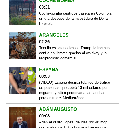
COCHE BOMBA
03:31
Coche-bomba destruye caseta en Colombia
un día después de la investidura de De la
Espriella
ARANCELES
02:26
Tequila vs. aranceles de Trump: la industria
confía en librarse gracias al whiskey y la
reciprocidad comercial
ESPAÑA
00:53
(VIDEO) España desmantela red de tráfico
de personas que cobró 13 mil dólares por
migrante y ató a personas a las lanchas
para cruzar el Mediterráneo
ADÁN AUGUSTO
00:08
Adán Augusto López: deudas por 48 mdp
con sueldo de 1.8 mdp y sus bienes que