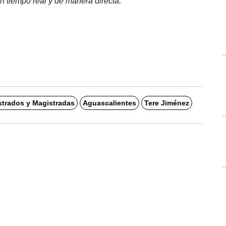
 tiempo real y de manera directa. 
strados y Magistradas
Aguascalientes
Tere Jiménez