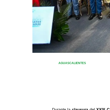
AGUASCALIENTES
Durante la 
clausura
 del 
XXIX C