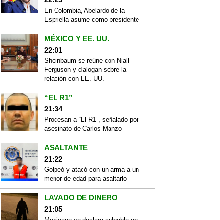
En Colombia, Abelardo de la
Espriella asume como presidente
MÉXICO Y EE. UU.
22:01
Sheinbaum se reúne con Niall
Ferguson y dialogan sobre la
relación con EE. UU.
“EL R1”
21:34
Procesan a “El R1”, señalado por
asesinato de Carlos Manzo
ASALTANTE
21:22
Golpeó y atacó con un arma a un
menor de edad para asaltarlo
LAVADO DE DINERO
21:05
Mexicano se declara culpable en