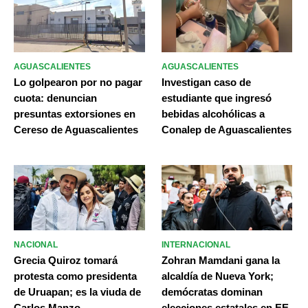
AGUASCALIENTES
AGUASCALIENTES
Lo golpearon por no pagar
Investigan caso de
cuota: denuncian
estudiante que ingresó
presuntas extorsiones en
bebidas alcohólicas a
Cereso de Aguascalientes
Conalep de Aguascalientes
NACIONAL
INTERNACIONAL
Grecia Quiroz tomará
Zohran Mamdani gana la
protesta como presidenta
alcaldía de Nueva York;
de Uruapan; es la viuda de
demócratas dominan
Carlos Manzo
elecciones estatales en EE.