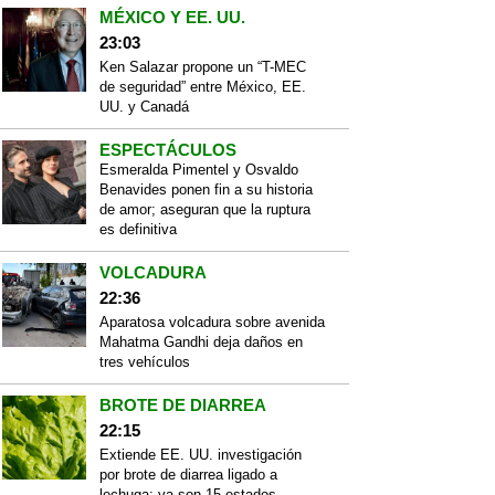
MÉXICO Y EE. UU.
23:03
Ken Salazar propone un “T-MEC
de seguridad” entre México, EE.
UU. y Canadá
ESPECTÁCULOS
Esmeralda Pimentel y Osvaldo
Benavides ponen fin a su historia
de amor; aseguran que la ruptura
es definitiva
VOLCADURA
22:36
Aparatosa volcadura sobre avenida
Mahatma Gandhi deja daños en
tres vehículos
BROTE DE DIARREA
22:15
Extiende EE. UU. investigación
por brote de diarrea ligado a
lechuga; ya son 15 estados