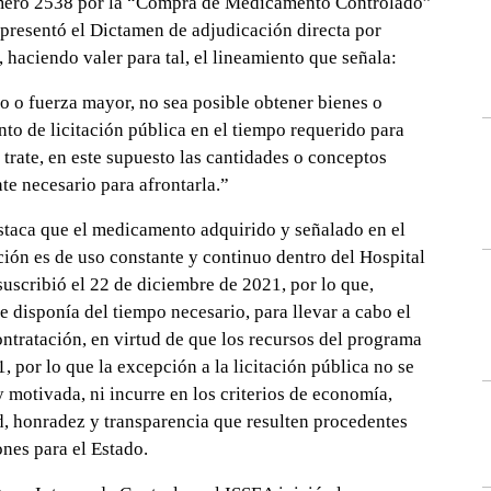
úmero 2538 por la “Compra de Medicamento Controlado”
presentó el Dictamen de adjudicación directa por
a, haciendo valer para tal, el lineamiento que señala:
o o fuerza mayor, no sea posible obtener bienes o
o de licitación pública en el tiempo requerido para
 trate, en este supuesto las cantidades o conceptos
nte necesario para afrontarla.”
estaca que el medicamento adquirido y señalado en el
ción es de uso constante y continuo dentro del Hospital
uscribió el 22 de diciembre de 2021, por lo que,
e disponía del tiempo necesario, para llevar a cabo el
contratación, en virtud de que los recursos del programa
por lo que la excepción a la licitación pública no se
otivada, ni incurre en los criterios de economía,
ad, honradez y transparencia que resulten procedentes
nes para el Estado.