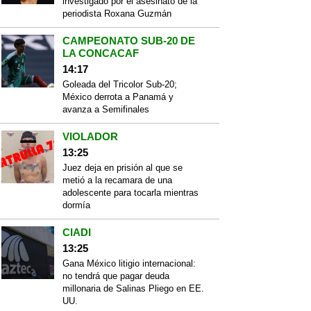
investigado por el asesinato de la
periodista Roxana Guzmán
CAMPEONATO SUB-20 DE
LA CONCACAF
14:17
Goleada del Tricolor Sub-20;
México derrota a Panamá y
avanza a Semifinales
VIOLADOR
13:25
Juez deja en prisión al que se
metió a la recamara de una
adolescente para tocarla mientras
dormía
CIADI
13:25
Gana México litigio internacional:
no tendrá que pagar deuda
millonaria de Salinas Pliego en EE.
UU.