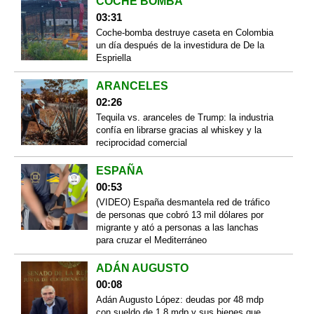
COCHE BOMBA
03:31
Coche-bomba destruye caseta en Colombia
un día después de la investidura de De la
Espriella
ARANCELES
02:26
Tequila vs. aranceles de Trump: la industria
confía en librarse gracias al whiskey y la
reciprocidad comercial
ESPAÑA
00:53
(VIDEO) España desmantela red de tráfico
de personas que cobró 13 mil dólares por
migrante y ató a personas a las lanchas
para cruzar el Mediterráneo
ADÁN AUGUSTO
00:08
Adán Augusto López: deudas por 48 mdp
con sueldo de 1.8 mdp y sus bienes que