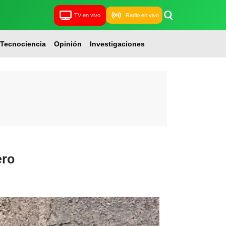
TV en vivo
Radio en vivo
Tecnociencia
Opinión
Investigaciones
ero