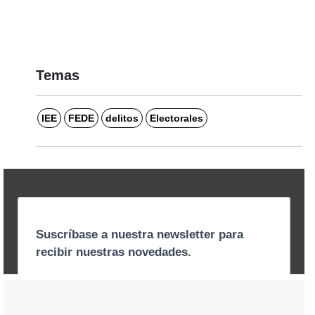
Temas
IEE
FEDE
delitos
Electorales