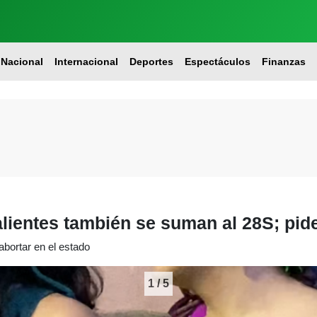
Nacional
Internacional
Deportes
Espectáculos
Finanzas
entes también se suman al 28S; piden
bortar en el estado
1
/
5