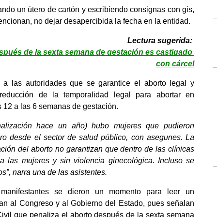
do un útero de cartón y escribiendo consignas con gis, 
ncionan, no dejar desapercibida la fecha en la entidad.
Lectura sugerida: 
spués de la sexta semana de gestación es castigado 
con cárcel
a las autoridades que se garantice el aborto legal y 
educción de la temporalidad legal para abortar en 
 12 a las 6 semanas de gestación.
alización hace un año) hubo mujeres que pudieron 
ro desde el sector de salud público, con asegunes. La 
ción del aborto no garantizan que dentro de las clínicas 
a las mujeres y sin violencia ginecológica. Incluso se 
s”, narra una de las asistentes.
 manifestantes se dieron un momento para leer un 
an al Congreso y al Gobierno del Estado, pues señalan 
ivil que penaliza el aborto después de la sexta semana 