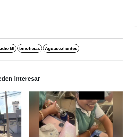
adio BI
binoticias
Aguascalientes
eden interesar