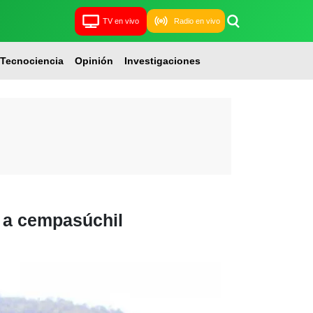
TV en vivo
Radio en vivo
Tecnociencia
Opinión
Investigaciones
 a cempasúchil