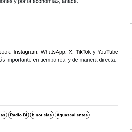
iones y por la economía», añade.
book
,
Instagram
,
WhatsApp
,
X
,
TikTok
y
YouTube
ás importante en tiempo real y de manera directa.
ias
Radio BI
binoticias
Aguascalientes