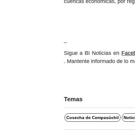
cuencas económicas, por reg
_
Sigue a BI Noticias en
Face
. Mantente informado de lo m
Temas
Cosecha de Cempasúchil
Notic