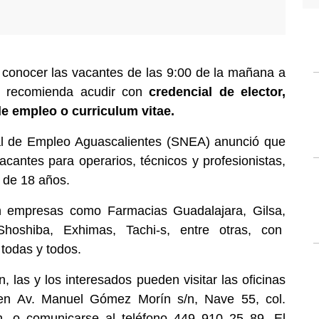
 conocer las vacantes de las 9:00 de la mañana a
es recomienda acudir con
credencial de elector,
e empleo o curriculum vitae.
nal de Empleo Aguascalientes (SNEA) anunció que
cantes para operarios, técnicos y profesionistas,
s de 18 años.
án empresas como Farmacias Guadalajara, Gilsa,
oshiba, Exhimas, Tachi-s, entre otras, con
 todas y todos.
 las y los interesados pueden visitar las oficinas
 en Av. Manuel Gómez Morín s/n, Nave 55, col.
ón, o comunicarse al teléfono 449 910 25 89. El