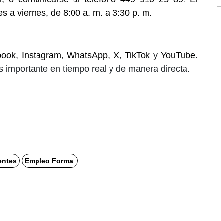
es a viernes, de 8:00 a. m. a 3:30 p. m.
book
,
Instagram
,
WhatsApp
,
X
,
TikTok
y
YouTube
.
 importante en tiempo real y de manera directa.
entes
Empleo Formal