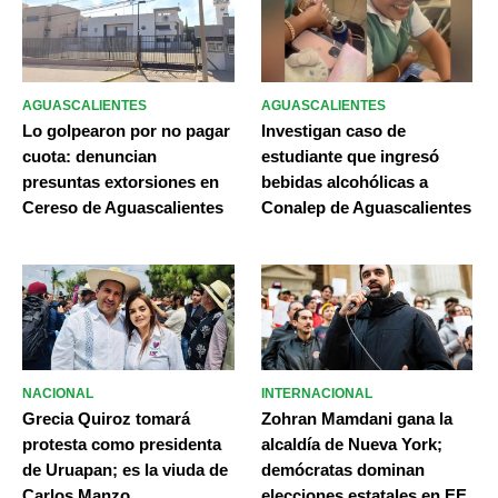
AGUASCALIENTES
AGUASCALIENTES
Lo golpearon por no pagar
Investigan caso de
cuota: denuncian
estudiante que ingresó
presuntas extorsiones en
bebidas alcohólicas a
Cereso de Aguascalientes
Conalep de Aguascalientes
NACIONAL
INTERNACIONAL
Grecia Quiroz tomará
Zohran Mamdani gana la
protesta como presidenta
alcaldía de Nueva York;
de Uruapan; es la viuda de
demócratas dominan
Carlos Manzo
elecciones estatales en EE.