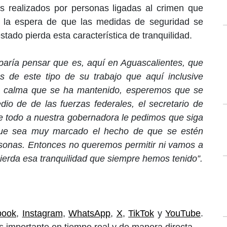
es realizados por personas ligadas al crimen que
a la espera de que las medidas de seguridad se
estado pierda esta característica de tranquilidad.
paría pensar que es, aquí en Aguascalientes, que
 de este tipo de su trabajo que aquí inclusive
ta calma que se ha mantenido, esperemos que se
io de de las fuerzas federales, el secretario de
e todo a nuestra gobernadora le pedimos que siga
 que sea muy marcado el hecho de que se estén
ersonas. Entonces no queremos permitir ni vamos a
ierda esa tranquilidad que siempre hemos tenido”.
book
,
Instagram
,
WhatsApp
,
X
,
TikTok
y
YouTube
.