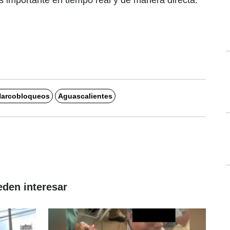
 importante en tiempo real y de manera directa.
arcobloqueos
Aguascalientes
eden interesar