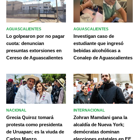
AGUASCALIENTES
AGUASCALIENTES
Lo golpearon por no pagar
Investigan caso de
cuota: denuncian
estudiante que ingresó
presuntas extorsiones en
bebidas alcohólicas a
Cereso de Aguascalientes
Conalep de Aguascalientes
NACIONAL
INTERNACIONAL
Grecia Quiroz tomará
Zohran Mamdani gana la
protesta como presidenta
alcaldía de Nueva York;
de Uruapan; es la viuda de
demócratas dominan
Carlos Manzo
elecciones estatales en EE.