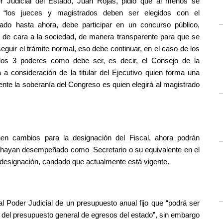
r Judicial del Estado, Juan Rojas, pidió que al menos se 
es “los jueces y magistrados deben ser elegidos con el 
do hasta ahora, debe participar en un concurso público, 
n de cara a la sociedad, de manera transparente para que se 
guir el trámite normal, eso debe continuar, en el caso de los 
los 3 poderes como debe ser, es decir, el Consejo de la 
a consideración de la titular del Ejecutivo quien forma una 
lmente la soberanía del Congreso es quien elegirá al magistrado 
en cambios para la designación del Fiscal, ahora podrán 
e hayan desempeñado como  Secretario o su equivalente en el 
 designación, candado que actualmente está vigente.
al Poder Judicial de un presupuesto anual fijo que “podrá ser 
 del presupuesto general de egresos del estado”, sin embargo 