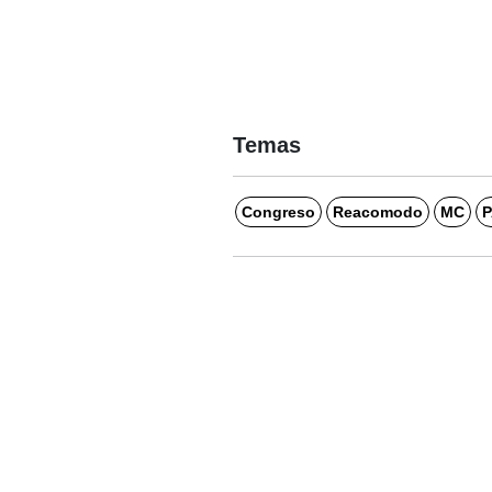
Temas
Congreso
Reacomodo
MC
P