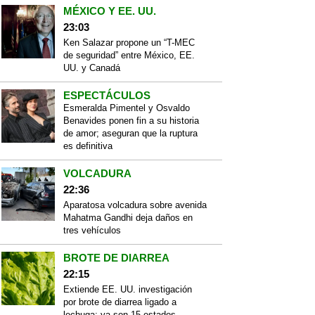
MÉXICO Y EE. UU.
23:03
Ken Salazar propone un “T-MEC
de seguridad” entre México, EE.
UU. y Canadá
ESPECTÁCULOS
Esmeralda Pimentel y Osvaldo
Benavides ponen fin a su historia
de amor; aseguran que la ruptura
es definitiva
VOLCADURA
22:36
Aparatosa volcadura sobre avenida
Mahatma Gandhi deja daños en
tres vehículos
BROTE DE DIARREA
22:15
Extiende EE. UU. investigación
por brote de diarrea ligado a
lechuga; ya son 15 estados