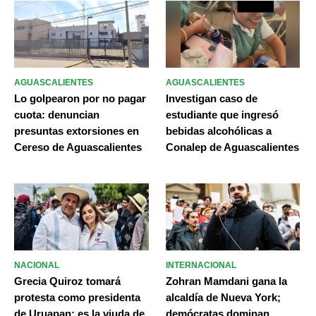
AGUASCALIENTES
AGUASCALIENTES
Lo golpearon por no pagar
Investigan caso de
cuota: denuncian
estudiante que ingresó
presuntas extorsiones en
bebidas alcohólicas a
Cereso de Aguascalientes
Conalep de Aguascalientes
NACIONAL
INTERNACIONAL
Grecia Quiroz tomará
Zohran Mamdani gana la
protesta como presidenta
alcaldía de Nueva York;
de Uruapan; es la viuda de
demócratas dominan