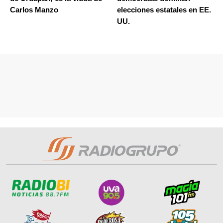
Carlos Manzo
elecciones estatales en EE.
UU.