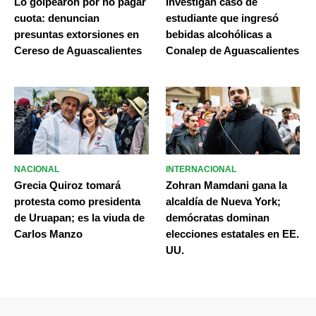
Lo golpearon por no pagar
Investigan caso de
cuota: denuncian
estudiante que ingresó
presuntas extorsiones en
bebidas alcohólicas a
Cereso de Aguascalientes
Conalep de Aguascalientes
NACIONAL
INTERNACIONAL
Grecia Quiroz tomará
Zohran Mamdani gana la
protesta como presidenta
alcaldía de Nueva York;
de Uruapan; es la viuda de
demócratas dominan
Carlos Manzo
elecciones estatales en EE.
UU.