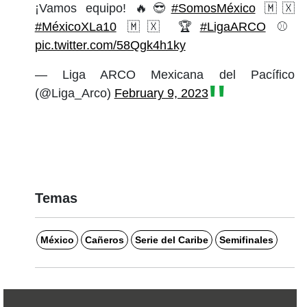
¡Vamos equipo! 🔥😎
#SomosMéxico
🇲🇽
#MéxicoXLa10
🇲🇽 🏆
#LigaARCO
⚾️
pic.twitter.com/58Qgk4h1ky
— Liga ARCO Mexicana del Pacífico
(@Liga_Arco)
February 9, 2023
Temas
México
Cañeros
Serie del Caribe
Semifinales