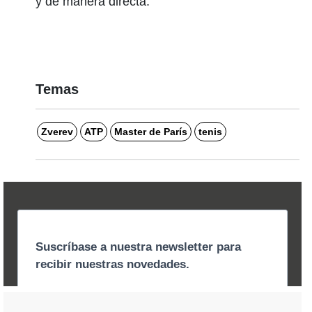
y de manera directa.
Temas
Zverev
ATP
Master de París
tenis