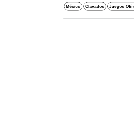
México
Clavados
Juegos Olí