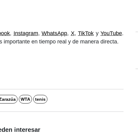
book
,
Instagram
,
WhatsApp
,
X
,
TikTok
y
YouTube
.
 importante en tiempo real y de manera directa.
Zarazúa
WTA
tenis
eden interesar