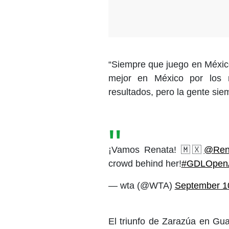
“Siempre que juego en México
mejor en México por los 
resultados, pero la gente sie
¡Vamos Renata! 🇲🇽
@Ren
crowd behind her!
#GDLOpen
— wta (@WTA)
September 1
El triunfo de Zarazúa en Gu