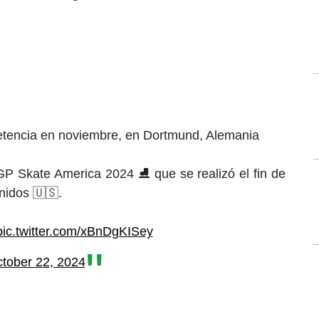
petencia en noviembre, en Dortmund, Alemania
GP Skate America 2024 ⛸️ que se realizó el fin de
idos 🇺🇸.
pic.twitter.com/xBnDgKISey
tober 22, 2024