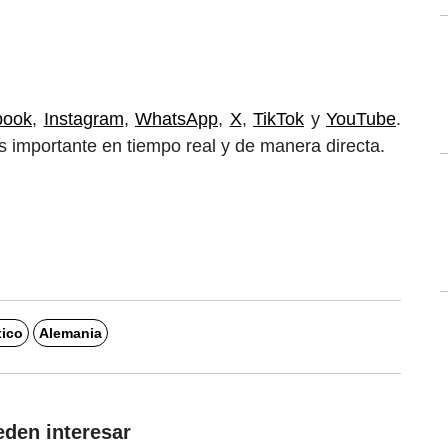
book
,
Instagram
,
WhatsApp
,
X
,
TikTok
y
YouTube
.
 importante en tiempo real y de manera directa.
ico
Alemania
eden interesar