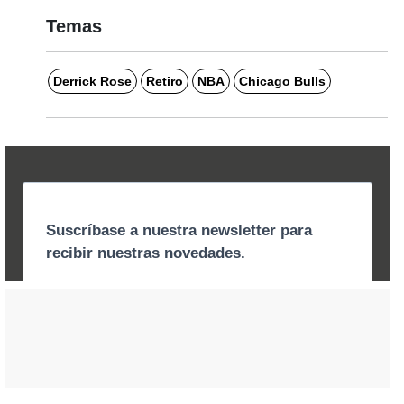
Temas
Derrick Rose
Retiro
NBA
Chicago Bulls