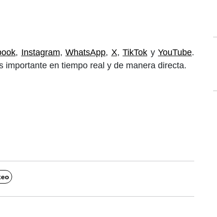
book
,
Instagram
,
WhatsApp
,
X
,
TikTok
y
YouTube
.
 importante en tiempo real y de manera directa.
xeo