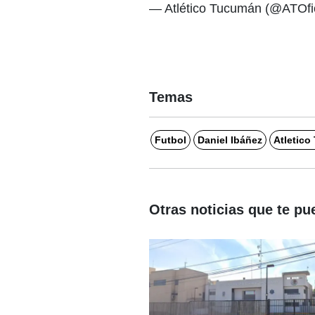
— Atlético Tucumán (@ATOfi
Temas
Futbol
Daniel Ibáñez
Atletic
Otras noticias que te pu