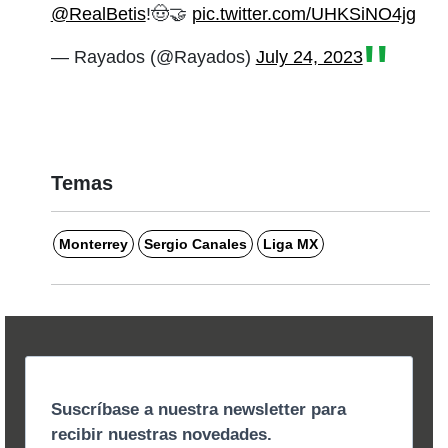
@RealBetis
!🤠🤝
pic.twitter.com/UHKSiNO4jg
— Rayados (@Rayados)
July 24, 2023
Temas
Monterrey
Sergio Canales
Liga MX