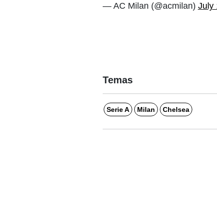
— AC Milan (@acmilan)
July
Temas
Serie A
Milan
Chelsea