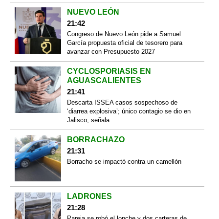
NUEVO LEÓN
21:42
Congreso de Nuevo León pide a Samuel
García propuesta oficial de tesorero para
avanzar con Presupuesto 2027
CYCLOSPORIASIS EN
AGUASCALIENTES
21:41
Descarta ISSEA casos sospechoso de
‘diarrea explosiva’; único contagio se dio en
Jalisco, señala
BORRACHAZO
21:31
Borracho se impactó contra un camellón
LADRONES
21:28
Pareja se robó el lonche y dos carteras de