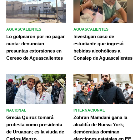
AGUASCALIENTES
AGUASCALIENTES
Lo golpearon por no pagar
Investigan caso de
cuota: denuncian
estudiante que ingresó
presuntas extorsiones en
bebidas alcohólicas a
Cereso de Aguascalientes
Conalep de Aguascalientes
NACIONAL
INTERNACIONAL
Grecia Quiroz tomará
Zohran Mamdani gana la
protesta como presidenta
alcaldía de Nueva York;
de Uruapan; es la viuda de
demócratas dominan
Carlos Manzo
elecciones estatales en EE.