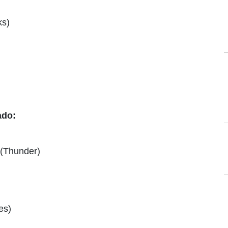
ks)
ado:
 (Thunder)
es)