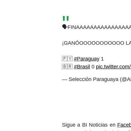
🗣️FINAAAAAAAAAAAAAAA
¡GANÓOOOOOOOOOOO LA 
🇵🇾
#Paraguay
1
🇧🇷
#Brasil
0
pic.twitter.c
— Selección Paraguaya (@Al
Sigue a BI Noticias en
Face