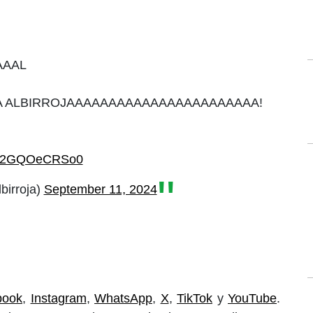
AAAL
ALBIRROJAAAAAAAAAAAAAAAAAAAAAAA!
om/2GQOeCRSo0
birroja)
September 11, 2024
book
,
Instagram
,
WhatsApp
,
X
,
TikTok
y
YouTube
.