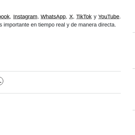
book
,
Instagram
,
WhatsApp
,
X
,
TikTok
y
YouTube
.
 importante en tiempo real y de manera directa.
L