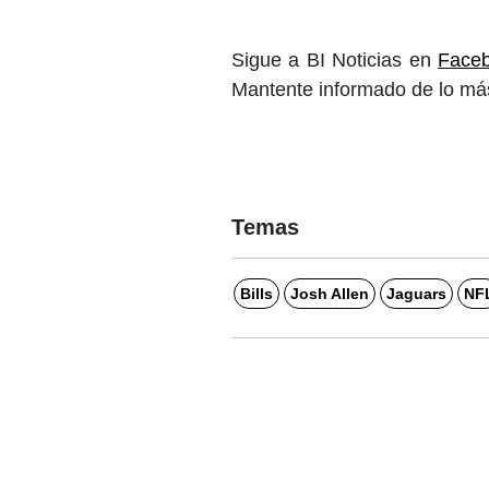
Sigue a BI Noticias en
Face
Mantente informado de lo más
Temas
Bills
Josh Allen
Jaguars
NF