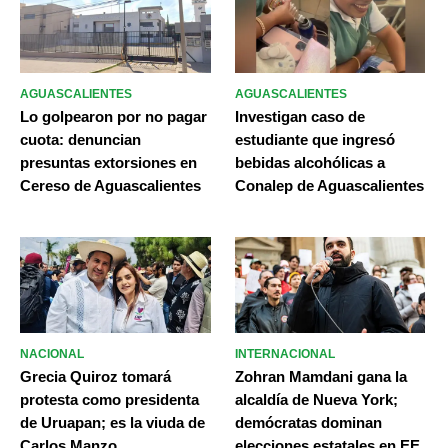
AGUASCALIENTES
AGUASCALIENTES
Lo golpearon por no pagar
Investigan caso de
cuota: denuncian
estudiante que ingresó
presuntas extorsiones en
bebidas alcohólicas a
Cereso de Aguascalientes
Conalep de Aguascalientes
NACIONAL
INTERNACIONAL
Grecia Quiroz tomará
Zohran Mamdani gana la
protesta como presidenta
alcaldía de Nueva York;
de Uruapan; es la viuda de
demócratas dominan
Carlos Manzo
elecciones estatales en EE.