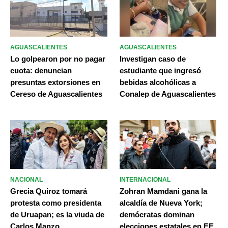
AGUASCALIENTES
AGUASCALIENTES
Lo golpearon por no pagar
Investigan caso de
cuota: denuncian
estudiante que ingresó
presuntas extorsiones en
bebidas alcohólicas a
Cereso de Aguascalientes
Conalep de Aguascalientes
NACIONAL
INTERNACIONAL
Grecia Quiroz tomará
Zohran Mamdani gana la
protesta como presidenta
alcaldía de Nueva York;
de Uruapan; es la viuda de
demócratas dominan
Carlos Manzo
elecciones estatales en EE.