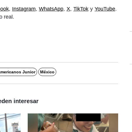
book
,
Instagram
,
WhatsApp
,
X
,
TikTok
y
YouTube
.
 real.
mericanos Junior
México
eden interesar