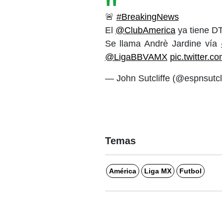
🚨
#BreakingNews
El
@ClubAmerica
ya tiene D
Se llama Andrè Jardine vía
@LigaBBVAMX
pic.twitter.
— John Sutcliffe (@espnsutcl
Temas
América
Liga MX
Futbol