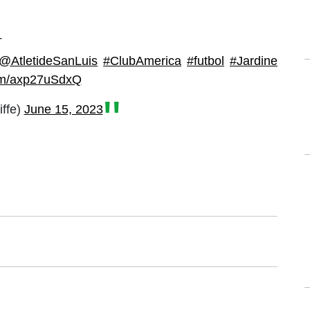
T
@AtletideSanLuis
#ClubAmerica
#futbol
#Jardine
com/axp27uSdxQ
iffe)
June 15, 2023