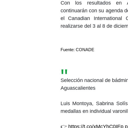
Con los resultados en Ag
continuarán con su agenda de
el Canadian Internationa
realizarse del 3 al 8 de dicie
Fuente: CONADE
Selección nacional de bádmin
Aguascalientes
Luis Montoya, Sabrina Sol
medallas en individual varonil
👉
https://t.co/xMcYhC0IEp
p