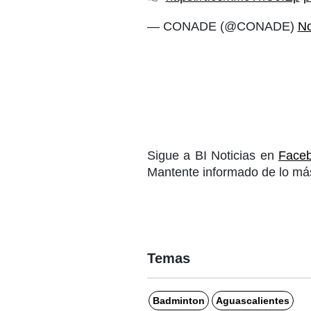
— CONADE (@CONADE)
No
Sigue a BI Noticias en
Face
Mantente informado de lo más
Temas
Badminton
Aguascalientes