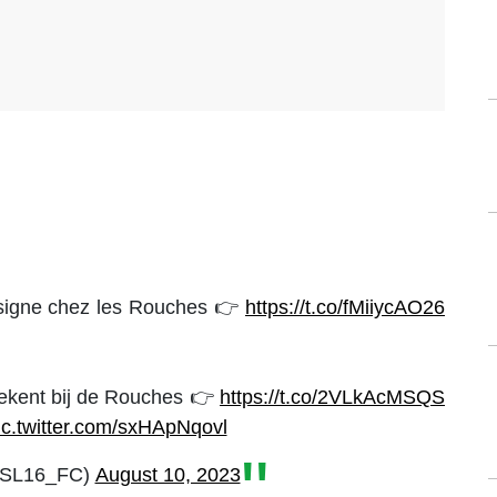
𝐚𝐛𝐚 signe chez les Rouches 👉
https://t.co/fMiiycAO26
𝐛𝐚 tekent bij de Rouches 👉
https://t.co/2VLkAcMSQS
ic.twitter.com/sxHApNqovl
@SL16_FC)
August 10, 2023