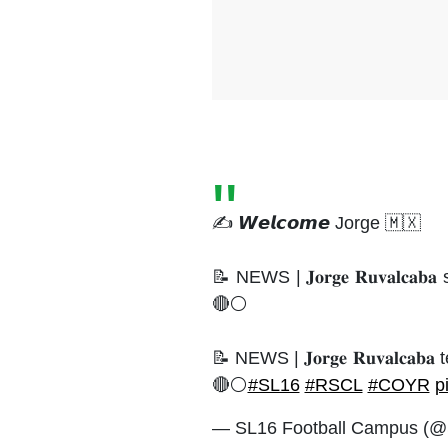
✍ 𝙒𝙚𝙡𝙘𝙤𝙢𝙚 Jorge 🇲🇽
📝 NEWS | 𝐉𝐨𝐫𝐠𝐞 𝐑𝐮𝐯𝐚𝐥𝐜
🔴⚪
📝 NEWS | 𝐉𝐨𝐫𝐠𝐞 𝐑𝐮𝐯𝐚𝐥𝐜
🔴⚪
#SL16
#RSCL
#COYR
p
— SL16 Football Campus (