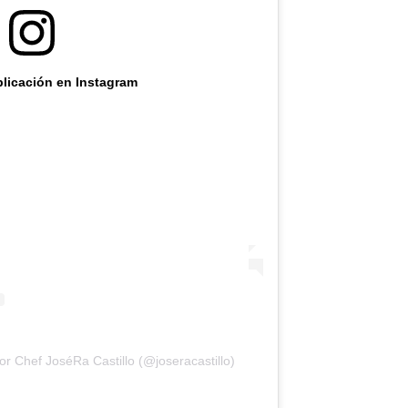
blicación en Instagram
r Chef JoséRa Castillo (@joseracastillo)