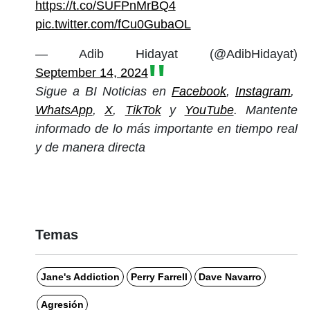
https://t.co/SUFPnMrBQ4
pic.twitter.com/fCu0GubaOL
— Adib Hidayat (@AdibHidayat)
September 14, 2024
Sigue a BI Noticias en
Facebook
,
Instagram
,
WhatsApp
,
X
,
TikTok
y
YouTube
. Mantente
informado de lo más importante en tiempo real
y de manera directa
Temas
Jane's Addiction
Perry Farrell
Dave Navarro
Agresión