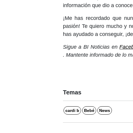
información que dio a conoce
¡Me has recordado que nunc
pasión! Te quiero mucho y n
has ayudado a conseguir, ¡de
Sigue a BI Noticias en
Face
. Mantente informado de lo m
Temas
cardi b
Bebé
News