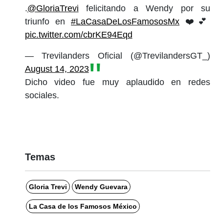
.
@GloriaTrevi
felicitando a Wendy por su
triunfo en
#LaCasaDeLosFamososMx
❤️💕
pic.twitter.com/cbrKE94Eqd
— Trevilanders Oficial (@TrevilandersGT_)
August 14, 2023
Dicho video fue muy aplaudido en redes
sociales.
Temas
Gloria Trevi
Wendy Guevara
La Casa de los Famosos México