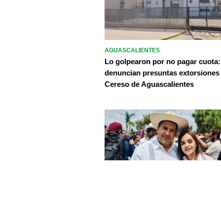
AGUASCALIENTES
Lo golpearon por no pagar cuota:
denuncian presuntas extorsiones
Cereso de Aguascalientes
NACIONAL
Grecia Quiroz tomará protesta c
presidenta de Uruapan; es la viud