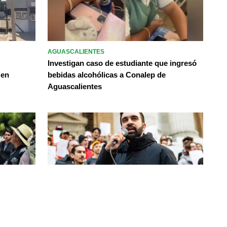
AGUASCALIENTES
Investigan caso de estudiante que ingresó
 en
bebidas alcohólicas a Conalep de
Aguascalientes
INTERNACIONAL
omo
Zohran Mamdani gana la alcaldía de Nueva
a de
York; demócratas dominan elecciones