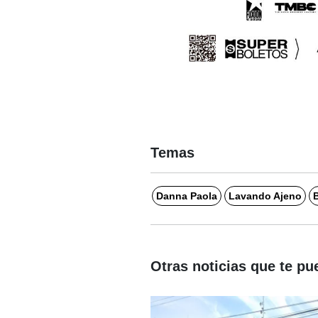
Temas
Danna Paola
Lavando Ajeno
B
Otras noticias que te pu