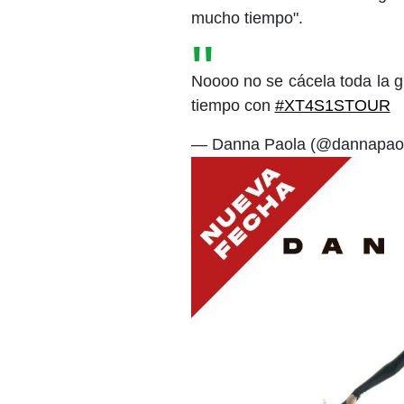
mucho tiempo".
Noooo no se cácela toda la gi
tiempo con
#XT4S1STOUR
— Danna Paola (@dannapao