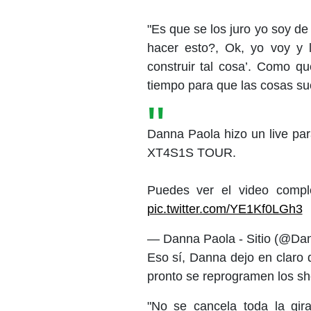
"Es que se los juro yo soy d
hacer esto?, Ok, yo voy y
construir tal cosa’. Como q
tiempo para que las cosas su
Danna Paola hizo un live par
XT4S1S TOUR.
Puedes ver el video compl
pic.twitter.com/YE1Kf0LGh3
— Danna Paola - Sitio (@Da
Eso sí, Danna dejo en claro 
pronto se reprogramen los s
"No se cancela toda la gir