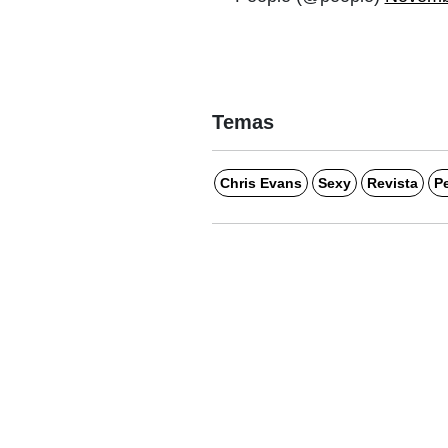
Temas
Chris Evans
Sexy
Revista
P