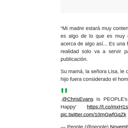
"Mi madre estará muy content
es algo de lo que es muy di
acerca de algo así... Es una
realidad solo va a servir p
publicación.
Su mamá, la señora Lisa, le 
hijo fuera considerado el ho
.
@ChrisEvans
Is PEOPLE'
Happy'
https://t.co/mxH
pic.twitter.com/10mGwfGqZk
— People (@people)
Novemb