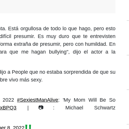
a. Está orgullosa de todo lo que hago, pero esto
fícil presumir. Es muy duro que te entrevisten
 forma extraña de presumir, pero con humildad. En
ara que me hagan bullying", dijo el actor a la
dijo a People que no estaba sorprendida de que su
mbre vivo más sexy.
s 2022
#SexiestManAlive
: 'My Mom Will Be So
1sxBPQ3
|📷: Michael Schwartz
er 8, 2022