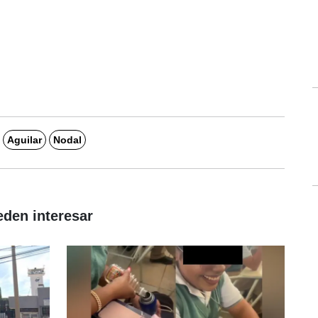
Aguilar
Nodal
eden interesar