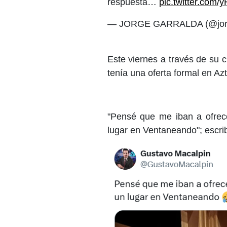
respuesta…
pic.twitter.com
— JORGE GARRALDA (@jorg
Este viernes a través de su
tenía una oferta formal en Az
"Pensé que me iban a ofrece
lugar en Ventaneando"; escrib